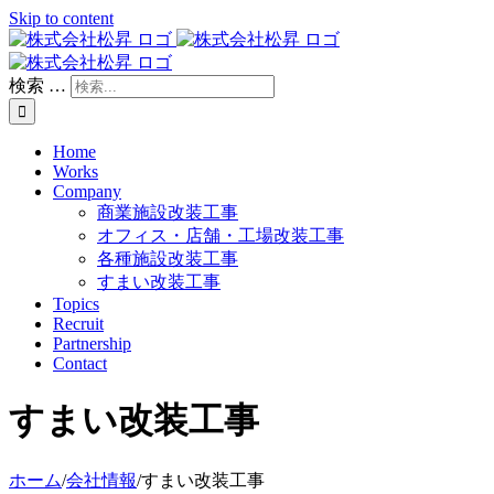
Skip to content
検索 …
Home
Works
Company
商業施設改装工事
オフィス・店舗・工場改装工事
各種施設改装工事
すまい改装工事
Topics
Recruit
Partnership
Contact
すまい改装工事
ホーム
/
会社情報
/
すまい改装工事