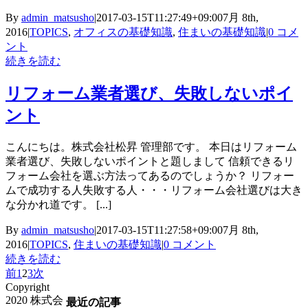
By
admin_matsusho
|
2017-03-15T11:27:49+09:00
7月 8th,
2016
|
TOPICS
,
オフィスの基礎知識
,
住まいの基礎知識
|
0 コメ
ント
続きを読む
リフォーム業者選び、失敗しないポイ
ント
こんにちは。株式会社松昇 管理部です。 本日はリフォーム
業者選び、失敗しないポイントと題しまして 信頼できるリ
フォーム会社を選ぶ方法ってあるのでしょうか？ リフォー
ムで成功する人失敗する人・・・リフォーム会社選びは大き
な分かれ道です。 [...]
By
admin_matsusho
|
2017-03-15T11:27:58+09:00
7月 8th,
2016
|
TOPICS
,
住まいの基礎知識
|
0 コメント
続きを読む
前
1
2
3
次
Copyright
2020 株式会
最近の記事