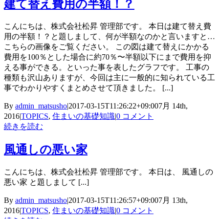
建て替え費用の半額！？
こんにちは、株式会社松昇 管理部です。 本日は建て替え費
用の半額！？と題しまして、何が半額なのかと言いますと…
こちらの画像をご覧ください。 この図は建て替えにかかる
費用を100％とした場合に約70％〜半額以下にまで費用を抑
える事ができる。といった事を表したグラフです。 工事の
種類も沢山ありますが、今回は主に一般的に知られている工
事でわかりやすくまとめさせて頂きました。 [...]
By
admin_matsusho
|
2017-03-15T11:26:22+09:00
7月 14th,
2016
|
TOPICS
,
住まいの基礎知識
|
0 コメント
続きを読む
風通しの悪い家
こんにちは、株式会社松昇 管理部です。 本日は、 風通しの
悪い家 と題しまして [...]
By
admin_matsusho
|
2017-03-15T11:26:57+09:00
7月 13th,
2016
|
TOPICS
,
住まいの基礎知識
|
0 コメント