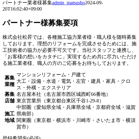
パートナー業者様募集
admin_matsusho
2024-09-
20T16:02:40+09:00
パートナー様募集要項
株式会社松昇では、各種施工協力業者様・職人様を随時募集
しております。理想のリフォームを完成させるためには、施
工技術者の協力が必要不可欠です。当社スタッフと連携し、
「お客様の想いをカタチに」実現するため共に尽力いただけ
る施工業者様、職人の方のご応募をお待ちしております。
マンションリフォーム・戸建て
募集
大工・設備・水道・電気・左官・建具・家具・クロ
業種
ス・外構・エクステリア
募集
名古屋本社（名古屋市西区城西町66番地）
店舗
東京営業所（東京都台東区千谷1-29-8）
中部圏（愛知県全域・兵庫県全域・京都府全域・滋賀
施工
県南部）
地域
関東圏（東京都・横浜市・川崎市・さいたま市・横須
賀市）
登録希望先(必須)