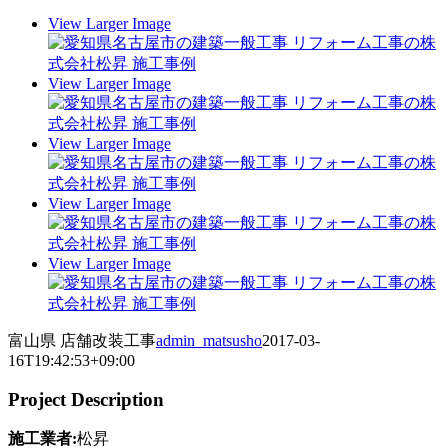
View Larger Image
View Larger Image
View Larger Image
View Larger Image
View Larger Image
富山県 店舗改装工事
admin_matsusho
2017-03-
16T19:42:53+09:00
Project Description
施工業者:
松昇