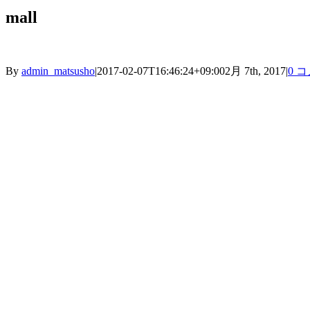
mall
By
admin_matsusho
|
2017-02-07T16:46:24+09:00
2月 7th, 2017
|
0 