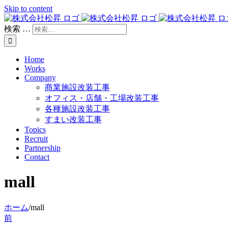
Skip to content
検索 …
Home
Works
Company
商業施設改装工事
オフィス・店舗・工場改装工事
各種施設改装工事
すまい改装工事
Topics
Recruit
Partnership
Contact
mall
ホーム
/
mall
前